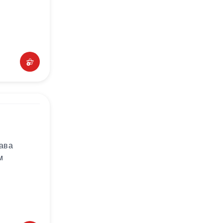
лава
м