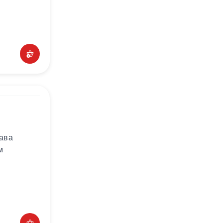
лава
м