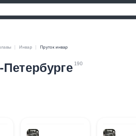
плавы
Инвар
Пруток инвар
т-Петербурге
190