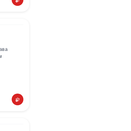
лава
м