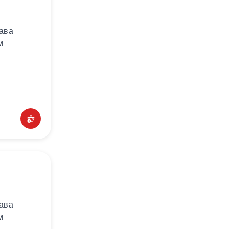
лава
м
лава
м