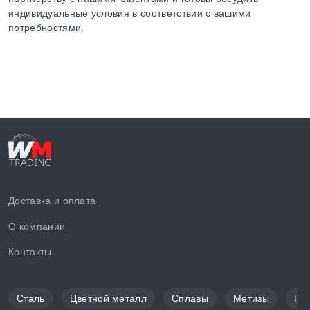
индивидуальные условия в соответствии с вашими
потребностями.
Доставка и оплата
О компании
Контакты
Сталь
Цветной металл
Сплавы
Метизы
По