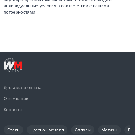
индивидуальные условия в соответствии с вашими
потребностями.
Доставка и оплата
О компании
Контакты
Сталь
Цветной металл
Сплавы
Метизы
По