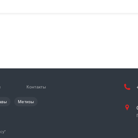
и
Контакты
авы
Метизы
cy
"