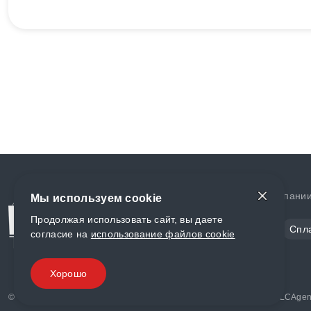
Доставка и оплата
О компани
Мы используем cookie
Продолжая использовать сайт, вы даете
Сталь
Цветной металл
Спл
согласие на
использование файлов cookie
Полимеры
Композиты
Хорошо
© «World Metall» 2025, Разработка и комплексное продвижение "
LCAgen