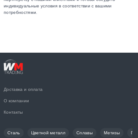
индивидуальные условия в соответствии с вашими
потребностями.
Доставка и оплата
О компании
Контакты
Сталь
Цветной металл
Сплавы
Метизы
По