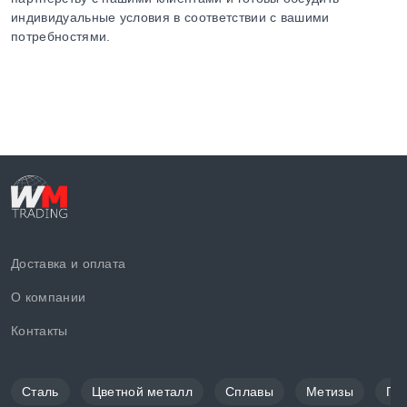
индивидуальные условия в соответствии с вашими
потребностями.
Доставка и оплата
О компании
Контакты
Сталь
Цветной металл
Сплавы
Метизы
По