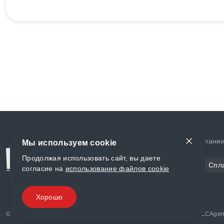
Доставка и оплата
О компани
Мы используем cookie
Продолжая использовать сайт, вы даете
Сталь
Цветной металл
Спл
согласие на
использование файлов cookie
Полимеры
Композиты
Хорошо
© «World Metall» 2025, Разработка и комплексное продвижение "
LCAgen