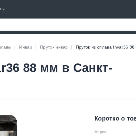
ты
плавы
Инвар
Пруток инвар
Пруток из сплава Invar36 88
r36 88 мм в Санкт-
Коротко о то
Марка