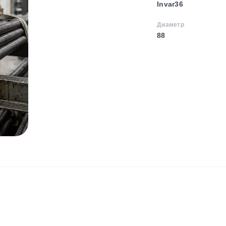
Invar36
Диаметр
88