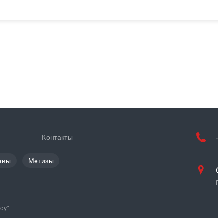
и
Контакты
авы
Метизы
cy
"