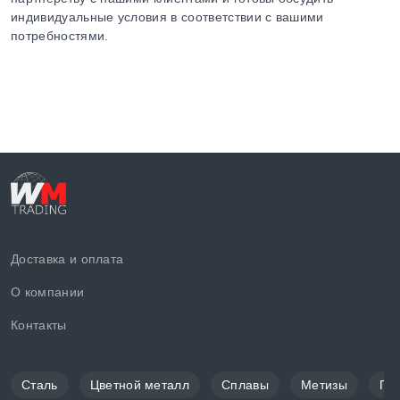
индивидуальные условия в соответствии с вашими
потребностями.
Доставка и оплата
О компании
Контакты
Сталь
Цветной металл
Сплавы
Метизы
По