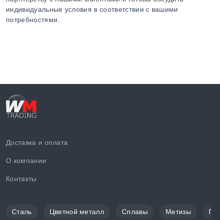
индивидуальные условия в соответствии с вашими
потребностями.
Доставка и оплата
О компании
Контакты
Сталь
Цветной металл
Сплавы
Метизы
По