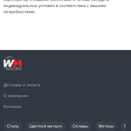
индивидуальные условия в соответствии с вашими
потребностями.
Доставка и оплата
О компании
Контакты
Сталь
Цветной металл
Сплавы
Метизы
По