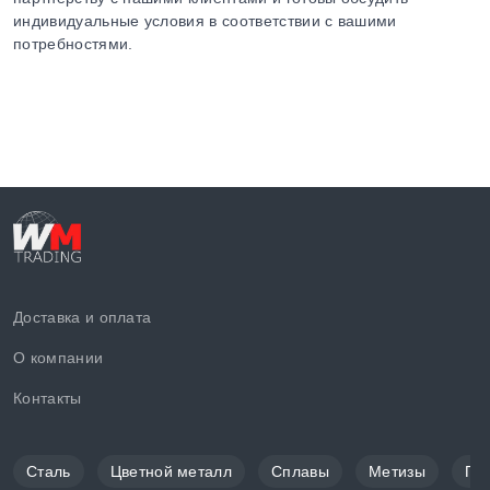
индивидуальные условия в соответствии с вашими
потребностями.
Доставка и оплата
О компании
Контакты
Сталь
Цветной металл
Сплавы
Метизы
По