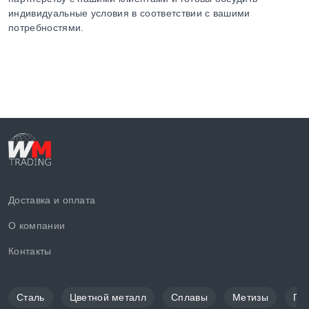
индивидуальные условия в соответствии с вашими
потребностями.
Доставка и оплата
О компании
Контакты
Сталь
Цветной металл
Сплавы
Метизы
По