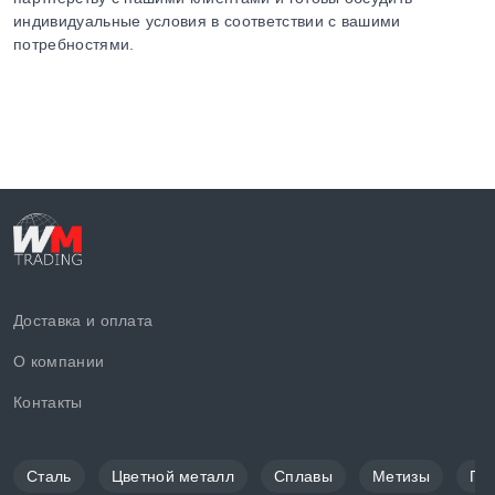
индивидуальные условия в соответствии с вашими
потребностями.
Доставка и оплата
О компании
Контакты
Сталь
Цветной металл
Сплавы
Метизы
По