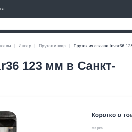
ты
плавы
Инвар
Пруток инвар
Пруток из сплава Invar36 12
r36 123 мм в Санкт-
Коротко о то
Марка