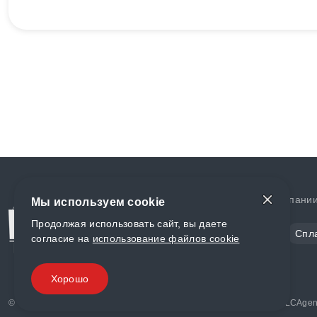
Доставка и оплата
О компани
Мы используем cookie
Продолжая использовать сайт, вы даете
Сталь
Цветной металл
Спл
согласие на
использование файлов cookie
Полимеры
Композиты
Хорошо
© «World Metall» 2025, Разработка и комплексное продвижение "
LCAgen