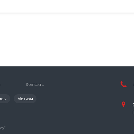
и
Контакты
авы
Метизы
cy
"