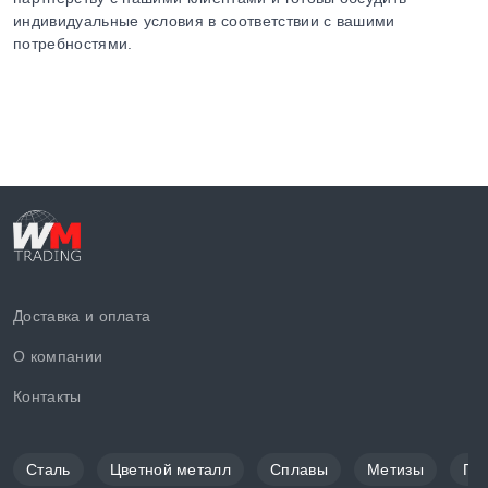
индивидуальные условия в соответствии с вашими
потребностями.
Доставка и оплата
О компании
Контакты
Сталь
Цветной металл
Сплавы
Метизы
По