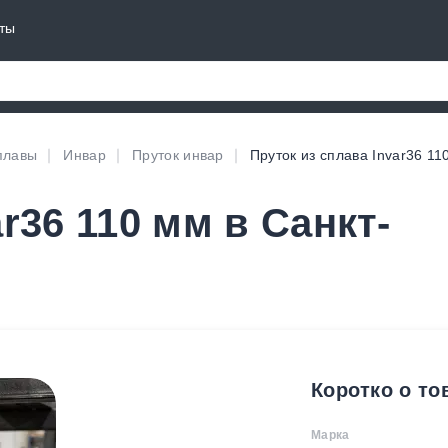
ты
плавы
Инвар
Пруток инвар
Пруток из сплава Invar36 11
r36 110 мм в Санкт-
Коротко о то
Марка