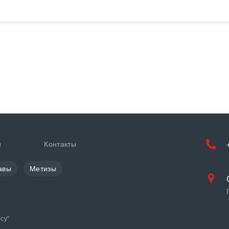
и
Контакты
авы
Метизы
cy
"