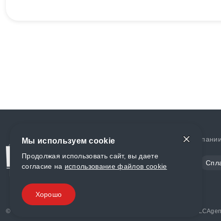
Доставка и оплата
О компани
Мы используем cookie
Продолжая использовать сайт, вы даете
Сталь
Цветной металл
Спл
согласие на
использование файлов cookie
Полимеры
Композиты
Хорошо
© «World Metall» 2025, Разработка и комплексное продвижение "
LCAgen