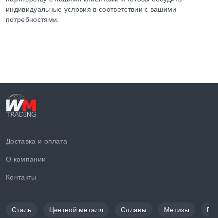
индивидуальные условия в соответствии с вашими
потребностями.
Доставка и оплата
О компании
Контакты
Сталь
Цветной металл
Сплавы
Метизы
По