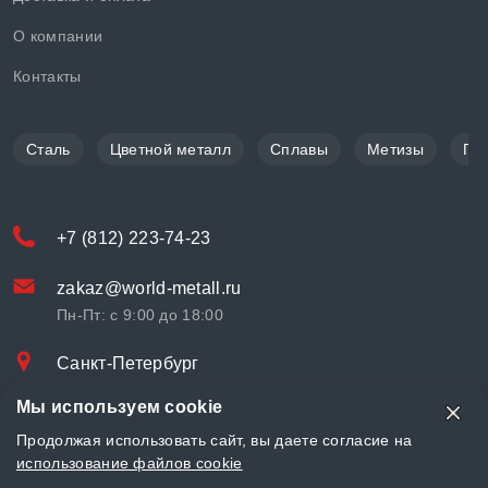
О компании
Контакты
Сталь
Цветной металл
Сплавы
Метизы
По
+7 (812) 223-74-23
zakaz@world-metall.ru
Пн-Пт: с 9:00 до 18:00
Санкт-Петербург
Проспект Медиков, 7
Мы используем cookie
© «World Metall» 2025, Разработка и комплексное продвижение
Продолжая использовать сайт, вы даете согласие на
"
LCAgency
"
использование файлов cookie
Политика конфиденциальности