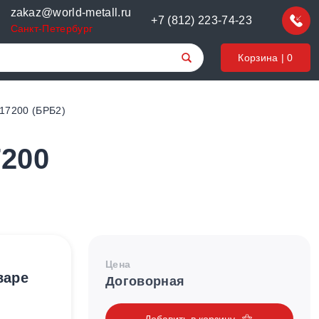
zakaz@world-metall.ru
+7 (812) 223-74-23
Санкт-Петербург
Корзина |
0
C17200 (БРБ2)
7200
Цена
варе
Договорная
Добавить в корзину