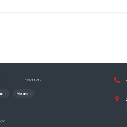
и
Контакты
авы
Метизы
cy
"