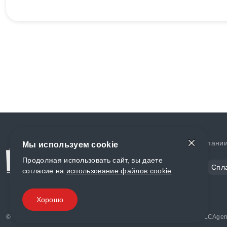
Доставка и оплата
О компани
Мы используем cookie
Продолжая использовать сайт, вы даете
Сталь
Цветной металл
Спл
согласие на
использование файлов cookie
Полимеры
Композиты
Хорошо
© «World Metall» 2025, Разработка и комплексное продвижение "
LCAgen