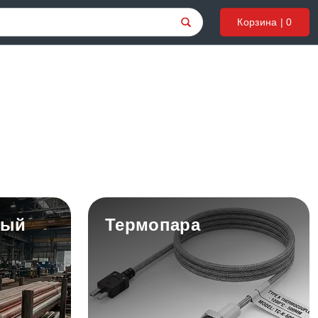
Корзина |
0
вый
Термопара