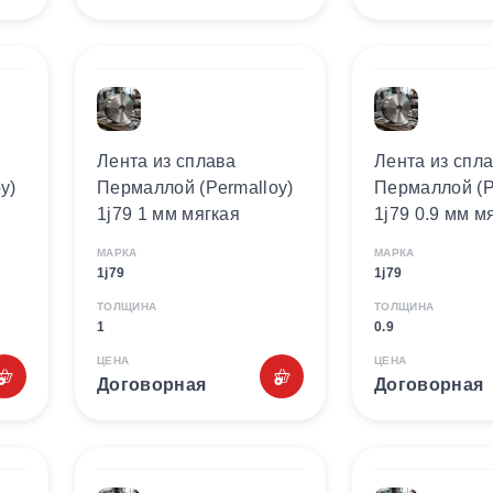
Лента из сплава
Лента из спл
y)
Пермаллой (Permalloy)
Пермаллой (P
1j79 1 мм мягкая
1j79 0.9 мм м
МАРКА
МАРКА
1j79
1j79
ТОЛЩИНА
ТОЛЩИНА
1
0.9
ЦЕНА
ЦЕНА
Договорная
Договорная