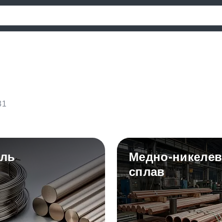
31
ль
Медно-никеле
сплав