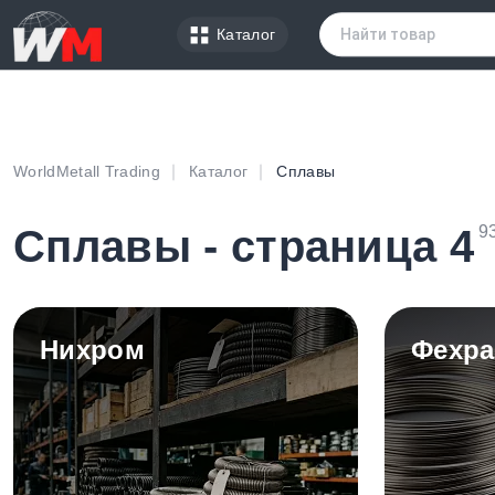
Каталог
WorldMetall Trading
Каталог
Сплавы
Сплавы - страница 4
9
Нихром
Фехра