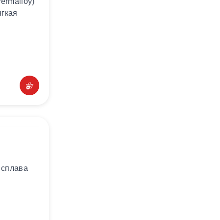
ermalloy)
ягкая
 сплава