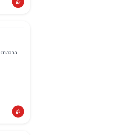
 сплава
м