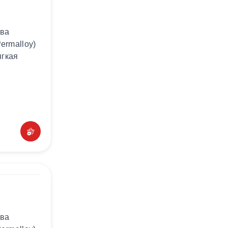
ава
ermalloy)
ягкая
ава