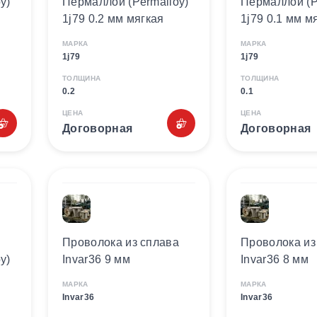
y)
Пермаллой (Permalloy)
Пермаллой (P
1j79 0.2 мм мягкая
1j79 0.1 мм м
МАРКА
МАРКА
1j79
1j79
ТОЛЩИНА
ТОЛЩИНА
0.2
0.1
ЦЕНА
ЦЕНА
Договорная
Договорная
Проволока из сплава
Проволока из
y)
Invar36 9 мм
Invar36 8 мм
МАРКА
МАРКА
Invar36
Invar36