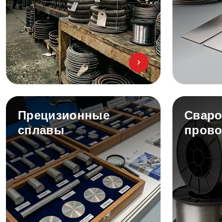
Прецизионные
Сваро
сплавы
прово