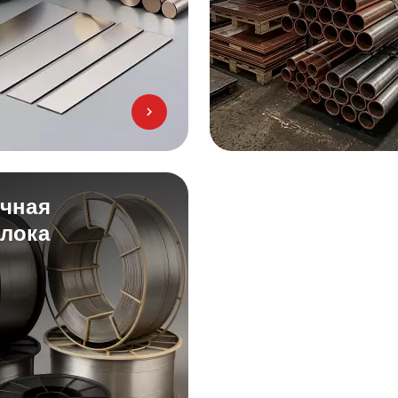
чная
лока