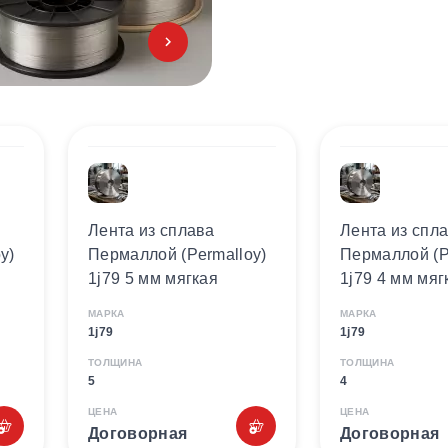
Лента из сплава
Лента из спл
y)
Пермаллой (Permalloy)
Пермаллой (P
1j79 5 мм мягкая
1j79 4 мм мяг
МАРКА
МАРКА
1j79
1j79
ТОЛЩИНА
ТОЛЩИНА
5
4
ЦЕНА
ЦЕНА
Договорная
Договорная