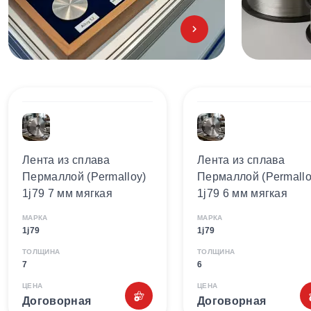
Лента из сплава
Лента из сплава
Пермаллой (Permalloy)
Пермаллой (Permallo
1j79 7 мм мягкая
1j79 6 мм мягкая
МАРКА
МАРКА
1j79
1j79
ТОЛЩИНА
ТОЛЩИНА
7
6
ЦЕНА
ЦЕНА
Договорная
Договорная