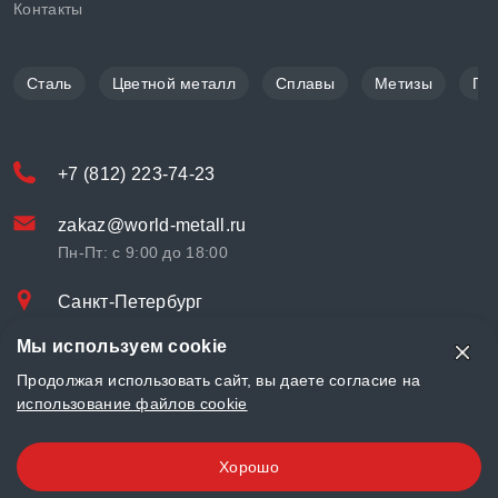
Контакты
Сталь
Цветной металл
Сплавы
Метизы
По
+7 (812) 223-74-23
zakaz@world-metall.ru
Пн-Пт: с 9:00 до 18:00
Санкт-Петербург
Проспект Медиков, 7
Мы используем cookie
© «World Metall» 2025, Разработка и комплексное продвижение
Продолжая использовать сайт, вы даете согласие на
"
LCAgency
"
использование файлов cookie
Политика конфиденциальности
Хорошо