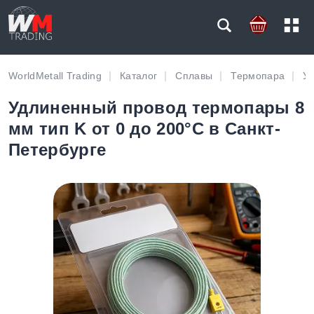
WorldMetall Trading
Каталог
Сплавы
Термопара
У
Удлиненный провод термопары 8
мм тип K от 0 до 200°C в Санкт-
Петербурге