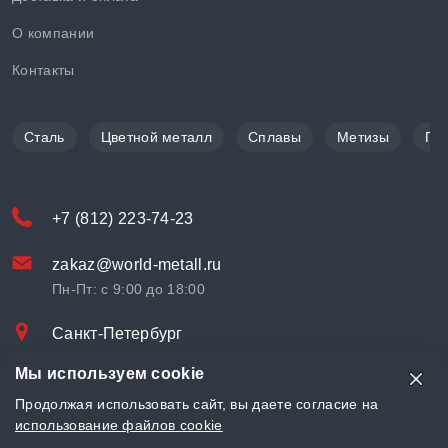
О компании
Контакты
Сталь
Цветной металл
Сплавы
Метизы
По
+7 (812) 223-74-23
zakaz@world-metall.ru
Пн-Пт: с 9:00 до 18:00
Санкт-Петербург
Проспект Медиков, 7
Мы используем cookie
© «World Metall» 2025, Разработка и комплексное продвижение
Продолжая использовать сайт, вы даете согласие на
"
LCAgency
"
использование файлов cookie
Политика конфиденциальности