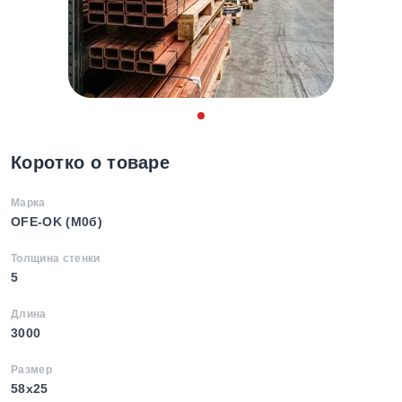
Коротко о товаре
Марка
OFE-OK (М0б)
Толщина стенки
5
Длина
3000
Размер
58х25