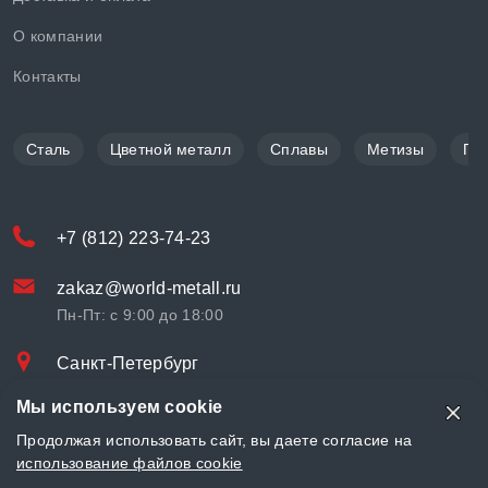
О компании
Контакты
Сталь
Цветной металл
Сплавы
Метизы
По
+7 (812) 223-74-23
zakaz@world-metall.ru
Пн-Пт: с 9:00 до 18:00
Санкт-Петербург
Проспект Медиков, 7
Мы используем cookie
© «World Metall» 2025, Разработка и комплексное продвижение
Продолжая использовать сайт, вы даете согласие на
"
LCAgency
"
использование файлов cookie
Политика конфиденциальности