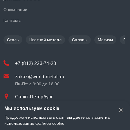
О компании
Контакты
Сталь
Цветной металл
Сплавы
Метизы
По
+7 (812) 223-74-23
zakaz@world-metall.ru
Пн-Пт: с 9:00 до 18:00
Санкт-Петербург
Проспект Медиков, 7
Мы используем cookie
© «World Metall» 2025, Разработка и комплексное продвижение
Продолжая использовать сайт, вы даете согласие на
"
LCAgency
"
использование файлов cookie
Политика конфиденциальности