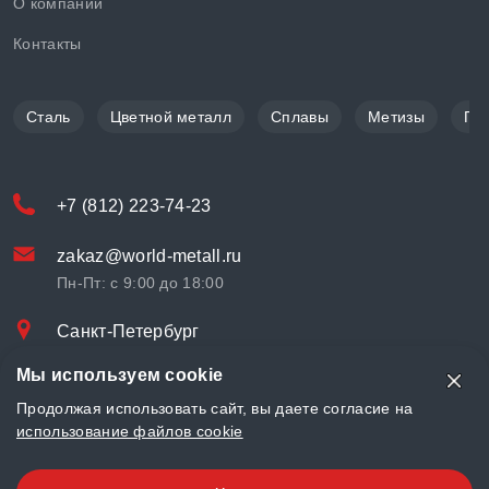
О компании
Контакты
Сталь
Цветной металл
Сплавы
Метизы
По
+7 (812) 223-74-23
zakaz@world-metall.ru
Пн-Пт: с 9:00 до 18:00
Санкт-Петербург
Проспект Медиков, 7
Мы используем cookie
© «World Metall» 2025, Разработка и комплексное продвижение
Продолжая использовать сайт, вы даете согласие на
"
LCAgency
"
использование файлов cookie
Политика конфиденциальности