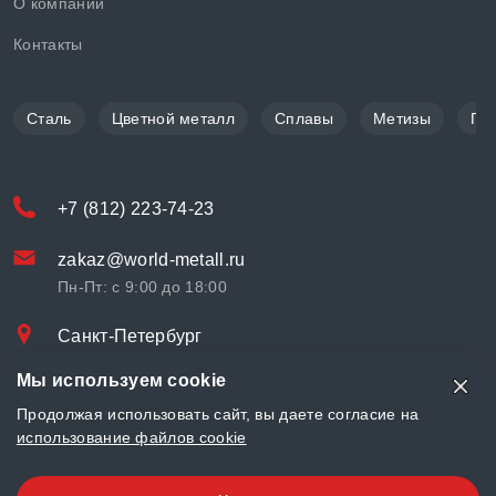
О компании
Контакты
Сталь
Цветной металл
Сплавы
Метизы
По
+7 (812) 223-74-23
zakaz@world-metall.ru
Пн-Пт: с 9:00 до 18:00
Санкт-Петербург
Проспект Медиков, 7
Мы используем cookie
© «World Metall» 2025, Разработка и комплексное продвижение
Продолжая использовать сайт, вы даете согласие на
"
LCAgency
"
использование файлов cookie
Политика конфиденциальности