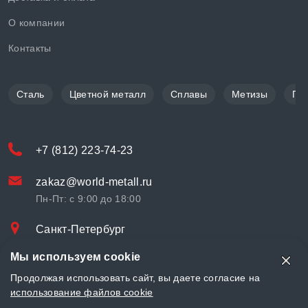
О компании
Контакты
Сталь
Цветной металл
Сплавы
Метизы
По
+7 (812) 223-74-23
zakaz@world-metall.ru
Пн-Пт: с 9:00 до 18:00
Санкт-Петербург
Проспект Медиков, 7
Мы используем cookie
© «World Metall» 2025, Разработка и комплексное продвижение
Продолжая использовать сайт, вы даете согласие на
"
LCAgency
"
использование файлов cookie
Политика конфиденциальности