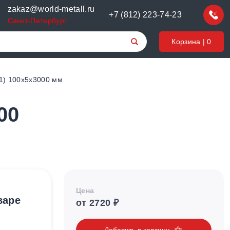
zakaz@world-metall.ru
+7 (812) 223-74-23
Санкт-Петербург
Корзина |
0
1) 100х5х3000 мм
00
Цена
варе
от 2720 ₽
Добавить в корзину