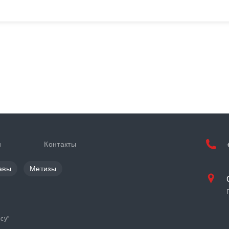
и
Контакты
авы
Метизы
cy
"