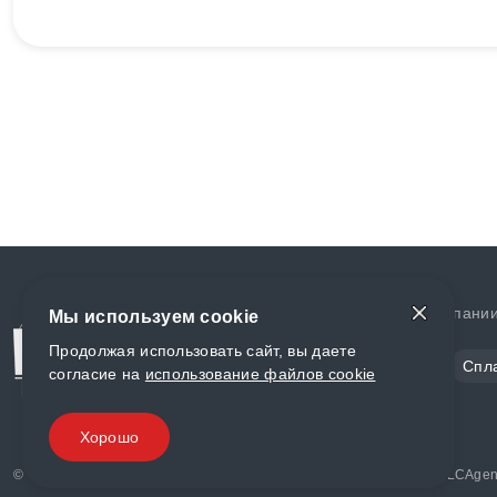
Доставка и оплата
О компани
Мы используем cookie
Продолжая использовать сайт, вы даете
Сталь
Цветной металл
Спл
согласие на
использование файлов cookie
Полимеры
Композиты
Хорошо
© «World Metall» 2025, Разработка и комплексное продвижение "
LCAgen