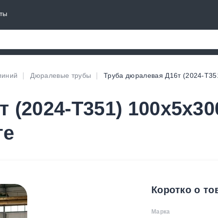
ты
иний
Дюралевые трубы
Труба дюралевая Д16т (2024-T35
 (2024-T351) 100х5х30
ге
Коротко о то
Марка