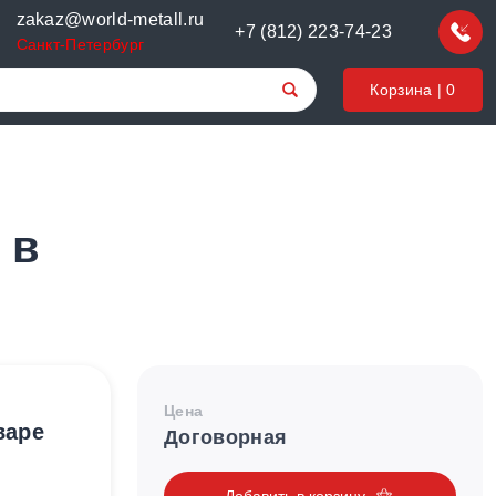
zakaz@world-metall.ru
+7 (812) 223-74-23
Санкт-Петербург
Корзина |
0
 в
Цена
варе
Договорная
Добавить в корзину