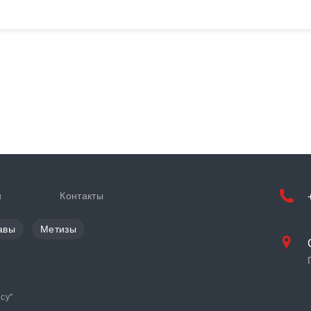
и
Контакты
авы
Метизы
cy
"