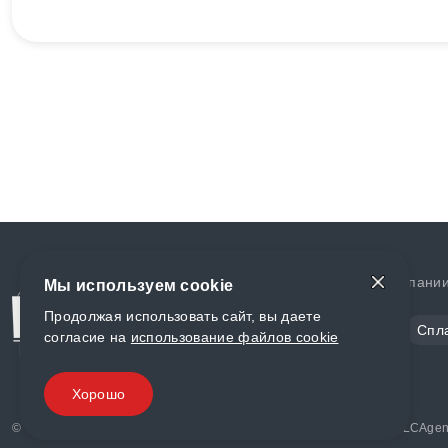
Доставка и оплата
О компани
Мы используем cookie
Продолжая использовать сайт, вы даете
Сталь
Цветной металл
Спл
согласие на
использование файлов cookie
Полимеры
Композиты
Хорошо
© «World Metall» 2025, Разработка и комплексное продвижение "
LCAgen