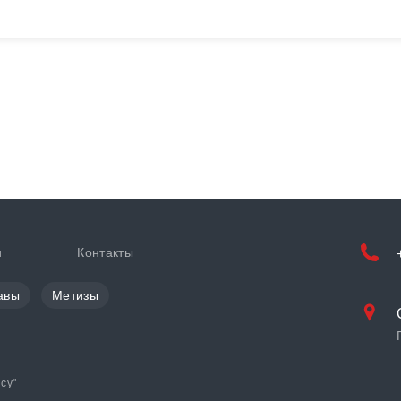
и
Контакты
авы
Метизы
cy
"