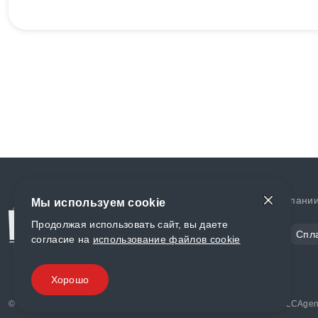
Доставка и оплата
О компани
Мы используем cookie
Продолжая использовать сайт, вы даете
Сталь
Цветной металл
Спл
согласие на
использование файлов cookie
Полимеры
Композиты
Хорошо
© «World Metall» 2025, Разработка и комплексное продвижение "
LCAgen