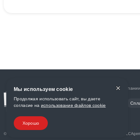
Доставка и оплата
О компани
Мы используем cookie
Продолжая использовать сайт, вы даете
Сталь
Цветной металл
Спл
согласие на
использование файлов cookie
Полимеры
Композиты
Хорошо
© «World Metall» 2025, Разработка и комплексное продвижение "
LCAgen