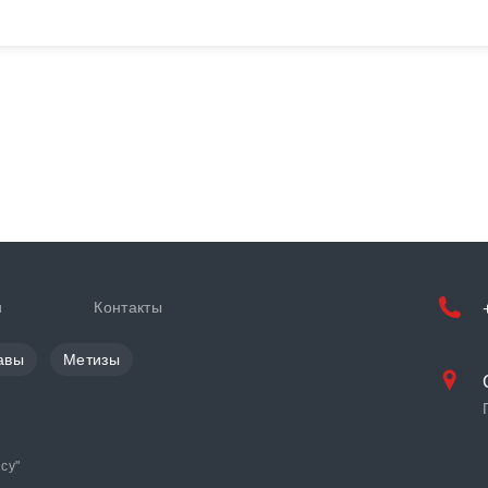
и
Контакты
авы
Метизы
cy
"