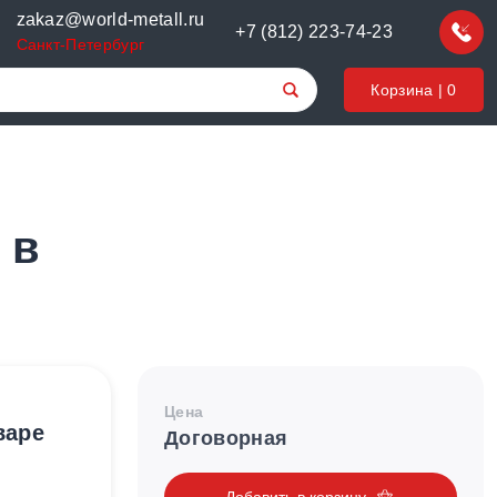
zakaz@world-metall.ru
+7 (812) 223-74-23
Санкт-Петербург
Корзина |
0
 в
Цена
варе
Договорная
Добавить в корзину