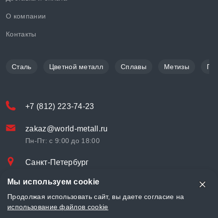
О компании
Контакты
Сталь
Цветной металл
Сплавы
Метизы
По
+7 (812) 223-74-23
zakaz@world-metall.ru
Пн-Пт: с 9:00 до 18:00
Санкт-Петербург
Проспект Медиков, 7
Мы используем cookie
© «World Metall» 2025, Разработка и комплексное продвижение
Продолжая использовать сайт, вы даете согласие на
"
LCAgency
"
использование файлов cookie
Политика конфиденциальности