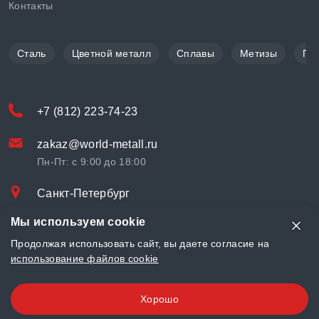
Контакты
Сталь
Цветной металл
Сплавы
Метизы
По
+7 (812) 223-74-23
zakaz@world-metall.ru
Пн-Пт: с 9:00 до 18:00
Санкт-Петербург
Проспект Медиков, 7
Мы используем cookie
© «World Metall» 2025, Разработка и комплексное продвижение
Продолжая использовать сайт, вы даете согласие на
"
LCAgency
"
использование файлов cookie
Политика конфиденциальности
Хорошо