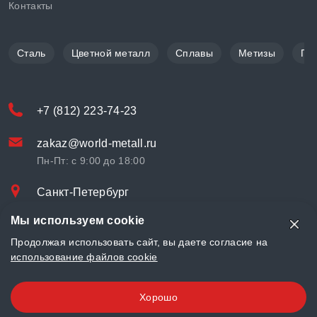
Контакты
Сталь
Цветной металл
Сплавы
Метизы
По
+7 (812) 223-74-23
zakaz@world-metall.ru
Пн-Пт: с 9:00 до 18:00
Санкт-Петербург
Проспект Медиков, 7
Мы используем cookie
© «World Metall» 2025, Разработка и комплексное продвижение
Продолжая использовать сайт, вы даете согласие на
"
LCAgency
"
использование файлов cookie
Политика конфиденциальности
Хорошо