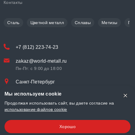
Контакты
Сталь
Цветной металл
Сплавы
Метизы
По
+7 (812) 223-74-23
zakaz@world-metall.ru
Пн-Пт: с 9:00 до 18:00
Санкт-Петербург
Проспект Медиков, 7
Мы используем cookie
© «World Metall» 2025, Разработка и комплексное продвижение
Продолжая использовать сайт, вы даете согласие на
"
LCAgency
"
использование файлов cookie
Политика конфиденциальности
Хорошо