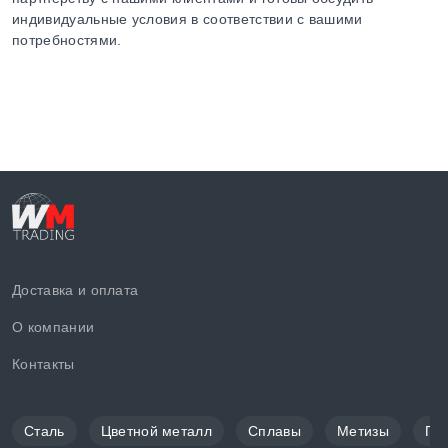
индивидуальные условия в соответствии с вашими
потребностями.
Доставка и оплата
О компании
Контакты
Сталь
Цветной металл
Сплавы
Метизы
По