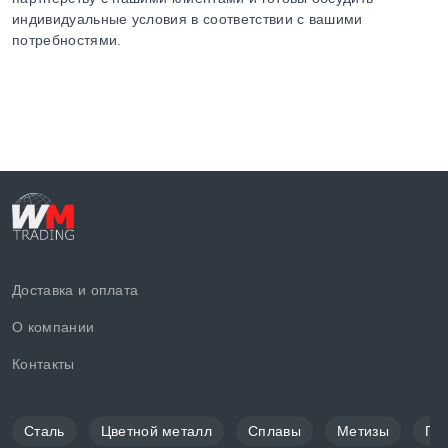
индивидуальные условия в соответствии с вашими
потребностями.
Доставка и оплата
О компании
Контакты
Сталь
Цветной металл
Сплавы
Метизы
По