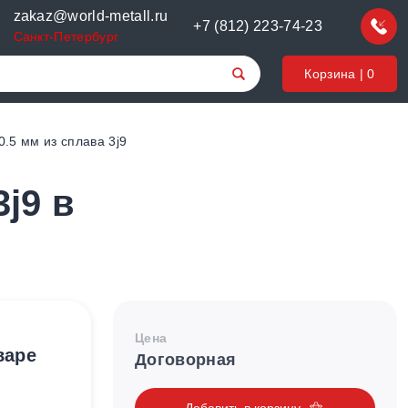
zakaz@world-metall.ru
+7 (812) 223-74-23
Санкт-Петербург
Корзина |
0
.5 мм из сплава 3j9
j9 в
Цена
варе
Договорная
Добавить в корзину