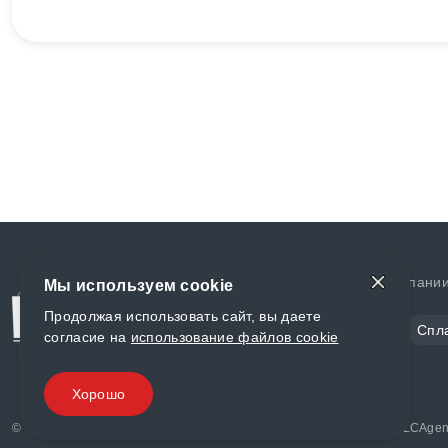
Доставка и оплата
О компани
Мы используем cookie
Продолжая использовать сайт, вы даете
Сталь
Цветной металл
Спл
согласие на
использование файлов cookie
Полимеры
Композиты
Хорошо
© «World Metall» 2025, Разработка и комплексное продвижение "
LCAgen