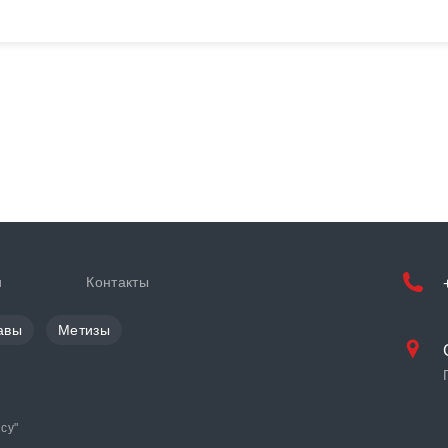
и
Контакты
авы
Метизы
cy
"