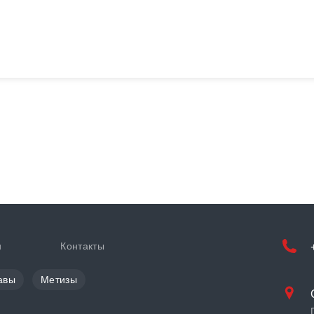
и
Контакты
авы
Метизы