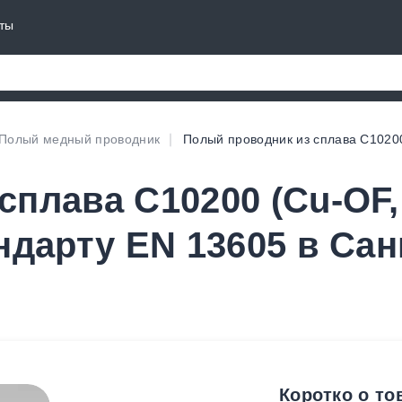
ты
Полый медный проводник
Полый проводник из сплава C10200
сплава C10200 (Cu-OF,
ндарту EN 13605 в Сан
Коротко о то