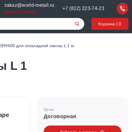
zakaz@world-metall.ru
+7 (812) 223-74-23
Санкт-Петербург
Корзина |
0
EPH500 для эпоксидной смолы L 1 кг
ы L 1
Цена
аре
Договорная
Добавить в корзину