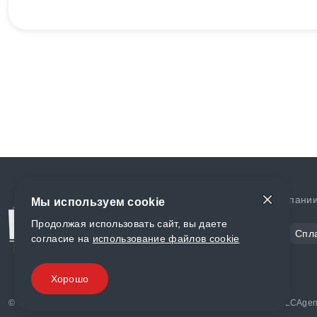
Доставка и оплата
О компани
Мы используем cookie
Продолжая использовать сайт, вы даете
Сталь
Цветной металл
Спл
согласие на
использование файлов cookie
Полимеры
Композиты
Хорошо
© «World Metall» 2025, Разработка и комплексное продвижение "
LCAgen