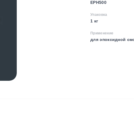
EPH500
Упаковка
1 кг
Применение
для эпоксидной см