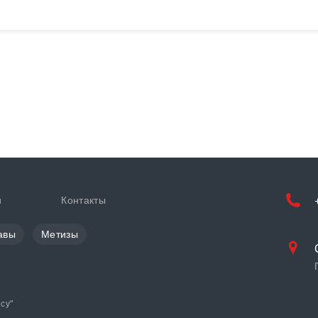
и
Контакты
авы
Метизы
cy
"