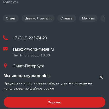
Контакты
Сталь
Цветной металл
Сплавы
Метизы
По
+7 (812) 223-74-23
zakaz@world-metall.ru
Пн-Пт: с 9:00 до 18:00
Санкт-Петербург
Проспект Медиков, 7
Мы используем cookie
© «World Metall» 2025, Разработка и комплексное продвижение
Продолжая использовать сайт, вы даете согласие на
"
LCAgency
"
использование файлов cookie
Политика конфиденциальности
Хорошо