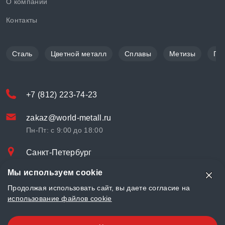
О компании
Контакты
Сталь
Цветной металл
Сплавы
Метизы
По
+7 (812) 223-74-23
zakaz@world-metall.ru
Пн-Пт: с 9:00 до 18:00
Санкт-Петербург
Проспект Медиков, 7
Мы используем cookie
© «World Metall» 2025, Разработка и комплексное продвижение
Продолжая использовать сайт, вы даете согласие на
"
LCAgency
"
использование файлов cookie
Политика конфиденциальности