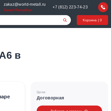
zakaz@world-metall.ru
+7 (812) 223-74-23
Санкт-Петербург
Корзина |
0
6
A6 в
Цена
варе
Договорная
Добавить в корзину