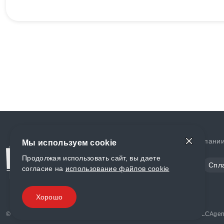
Доставка и оплата
О компани
Мы используем cookie
Продолжая использовать сайт, вы даете
Сталь
Цветной металл
Спл
согласие на
использование файлов cookie
Полимеры
Композиты
Хорошо
© «World Metall» 2025, Разработка и комплексное продвижение "
LCAgen