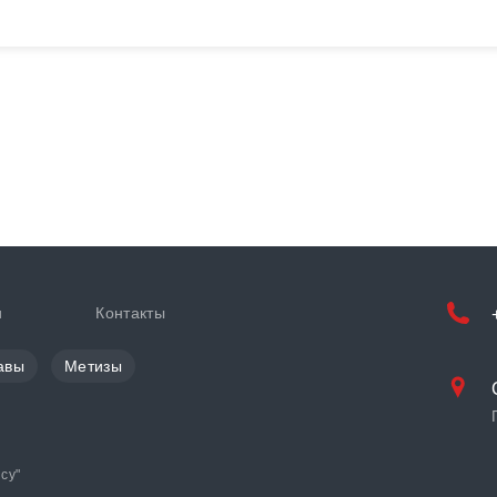
и
Контакты
авы
Метизы
cy
"