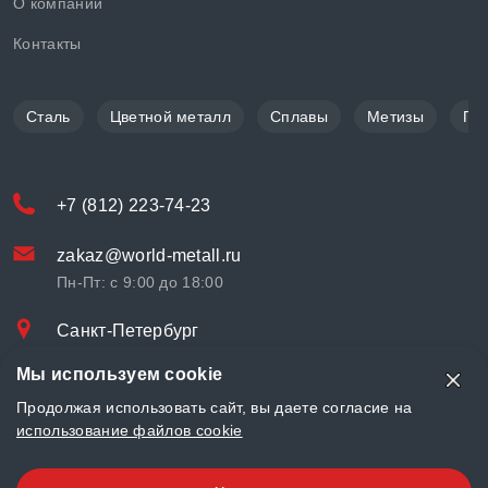
О компании
Контакты
Сталь
Цветной металл
Сплавы
Метизы
По
+7 (812) 223-74-23
zakaz@world-metall.ru
Пн-Пт: с 9:00 до 18:00
Санкт-Петербург
Проспект Медиков, 7
Мы используем cookie
© «World Metall» 2025, Разработка и комплексное продвижение
Продолжая использовать сайт, вы даете согласие на
"
LCAgency
"
использование файлов cookie
Политика конфиденциальности