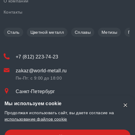
О компании
Контакты
Сталь
Цветной металл
Сплавы
Метизы
По
+7 (812) 223-74-23
zakaz@world-metall.ru
Пн-Пт: с 9:00 до 18:00
Санкт-Петербург
Проспект Медиков, 7
Мы используем cookie
© «World Metall» 2025, Разработка и комплексное продвижение
Продолжая использовать сайт, вы даете согласие на
"
LCAgency
"
использование файлов cookie
Политика конфиденциальности