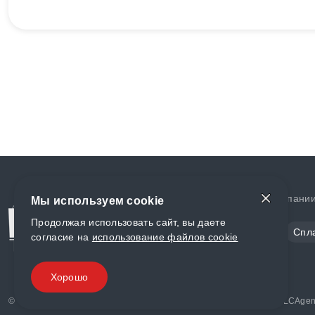
Доставка и оплата
О компани
Мы используем cookie
Продолжая использовать сайт, вы даете
Сталь
Цветной металл
Спл
согласие на
использование файлов cookie
Полимеры
Композиты
Хорошо
© «World Metall» 2025, Разработка и комплексное продвижение "
LCAgen