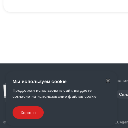
Доставка и оплата
О компани
Мы используем cookie
Продолжая использовать сайт, вы даете
Сталь
Цветной металл
Спл
согласие на
использование файлов cookie
Полимеры
Композиты
Хорошо
© «World Metall» 2025, Разработка и комплексное продвижение "
LCAgen