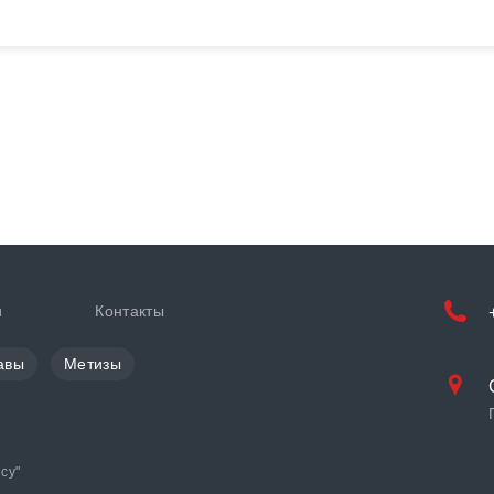
и
Контакты
авы
Метизы
cy
"