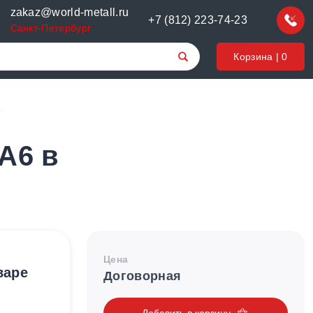
zakaz@world-metall.ru
+7 (812) 223-74-23
Санкт-Петербург
Корзина |
0
6
A6 в
Цена
варе
Договорная
Добавить в корзину