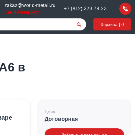
zakaz@world-metall.ru
+7 (812) 223-74-23
Санкт-Петербург
Корзина |
0
6
A6 в
Цена
варе
Договорная
Добавить в корзину