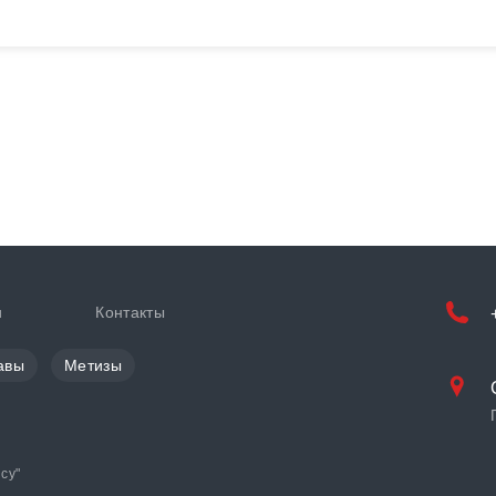
и
Контакты
авы
Метизы
cy
"