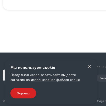
Доставка и оплата
О компани
Мы используем cookie
Продолжая использовать сайт, вы даете
Сталь
Цветной металл
Спл
согласие на
использование файлов cookie
Полимеры
Композиты
Хорошо
© «World Metall» 2025, Разработка и комплексное продвижение "
LCAgen