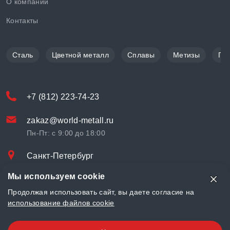
О компании
Контакты
Сталь
Цветной металл
Сплавы
Метизы
По
+7 (812) 223-74-23
zakaz@world-metall.ru
Пн-Пт: с 9:00 до 18:00
Санкт-Петербург
Проспект Медиков, 7
Мы используем cookie
© «World Metall» 2025, Разработка и комплексное продвижение
Продолжая использовать сайт, вы даете согласие на
"
LCAgency
"
использование файлов cookie
Политика конфиденциальности